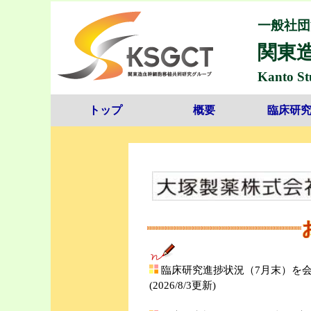
一般社団
関東
Kanto St
トップ
概要
臨床研
臨床研究進捗状況（7月末）を
(2026/8/3更新)