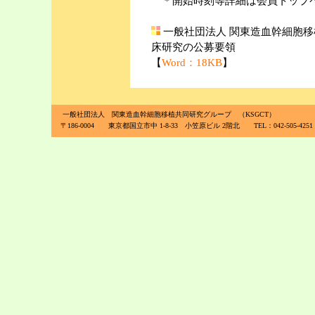
＊開始時刻等詳細は会員トップ
一般社団法人 関東造血幹細胞移植
床研究の公募要領
【
Word：18KB
】
一般社団法人 関東造血幹細胞移植共同研究グループ （KSGCT）
〒186-0004 東京都国立市中 1-8-33 小笠原ビル 2階北 TEL：042-505-4251 FA